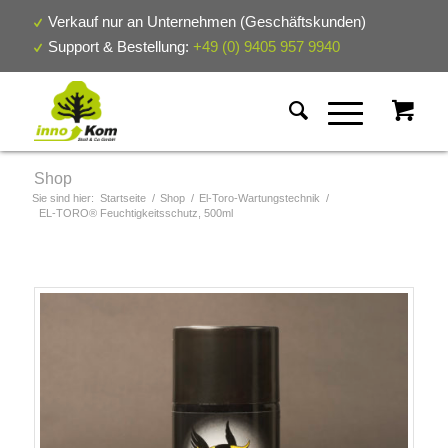
Verkauf nur an Unternehmen (Geschäftskunden)
Support & Bestellung:
+49 (0) 9405 957 9940
Shop
Sie sind hier:
Startseite
/
Shop
/
El-Toro-Wartungstechnik
/
EL-TORO® Feuchtigkeitsschutz, 500ml