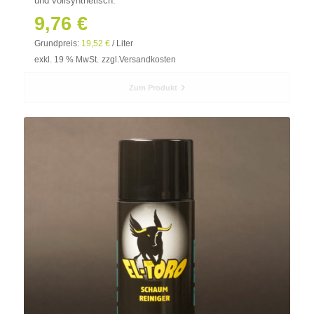
und vollsynthetisch.
9,76
€
Grundpreis:
19,52
€
/
Liter
exkl. 19 % MwSt.
zzgl.
Versandkosten
Zum Produkt