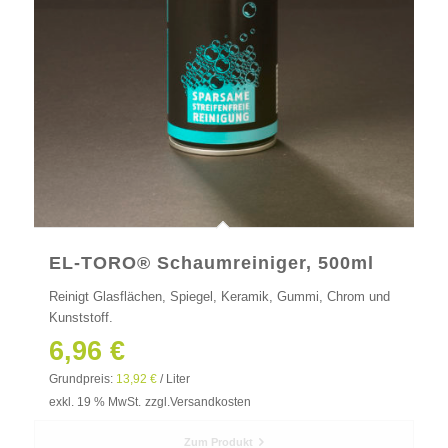
EL-TORO® Schaumreiniger, 500ml
Reinigt Glasflächen, Spiegel, Keramik, Gummi, Chrom und
Kunststoff.
6,96
€
Grundpreis:
13,92
€
/
Liter
exkl. 19 % MwSt.
zzgl.
Versandkosten
Zum Produkt