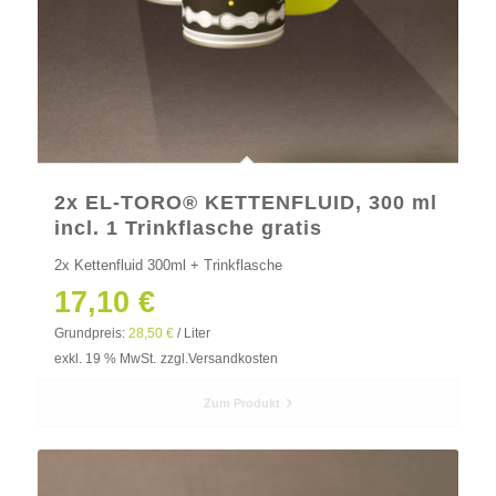
2x EL-TORO® KETTENFLUID, 300 ml
incl. 1 Trinkflasche gratis
2x Kettenfluid 300ml + Trinkflasche
17,10
€
Grundpreis:
28,50
€
/
Liter
exkl. 19 % MwSt.
zzgl.
Versandkosten
Zum Produkt