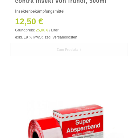
contra Insekt von frunol, 500ml
Insektenbekämpfungsmittel
12,50
€
Grundpreis:
25,00
€
/
Liter
exkl. 19 % MwSt.
zzgl.
Versandkosten
Zum Produkt