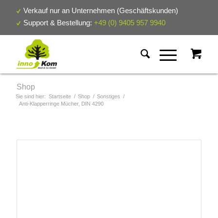
Verkauf nur an Unternehmen (Geschäftskunden)
Support & Bestellung:
+49 (0) 9405 957 9940
Shop
Sie sind hier:
Startseite
/
Shop
/
Sonstiges
/
Anti-Klapperringe Mücher, DIN 4290